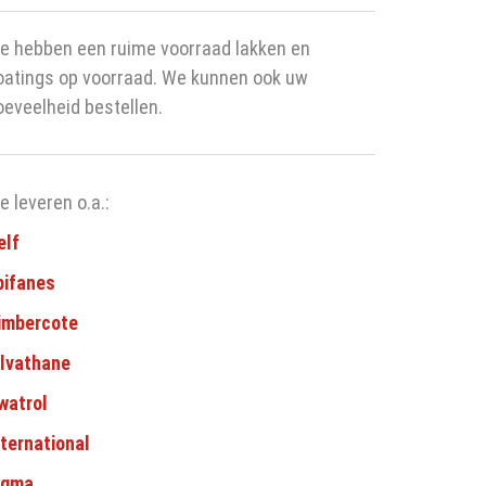
e hebben een ruime voorraad lakken en
oatings op voorraad. We kunnen ook uw
oeveelheid bestellen.
e leveren o.a.:
elf
pifanes
imbercote
ilvathane
watrol
nternational
igma