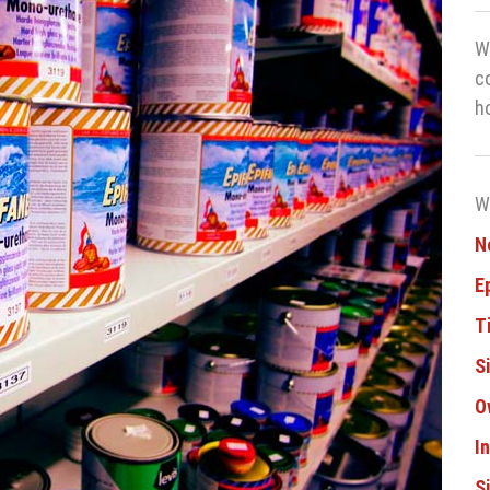
W
c
h
W
N
E
T
S
O
I
S