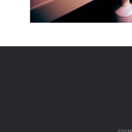
©
2026
BU